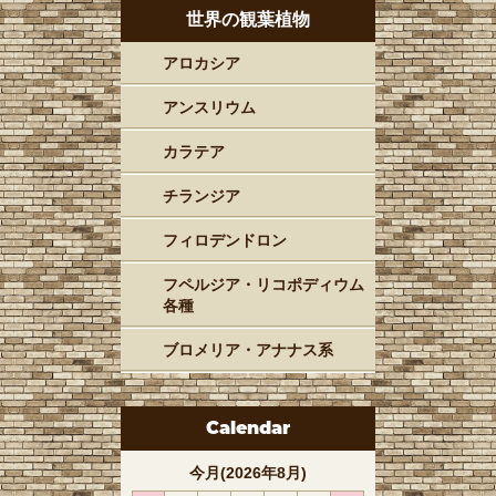
世界の観葉植物
アロカシア
アンスリウム
カラテア
チランジア
フィロデンドロン
フペルジア・リコポディウム
各種
ブロメリア・アナナス系
Calendar
今月(2026年8月)