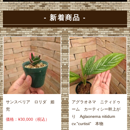
- 新着商品 -
サンスベリア ロリダ 姫
アグラオネマ ニティドゥ
兜
ーム カーティシー幹上が
り Aglaonema nitidum
価格：¥30,000
（税込）
cv."curtisii" 本物