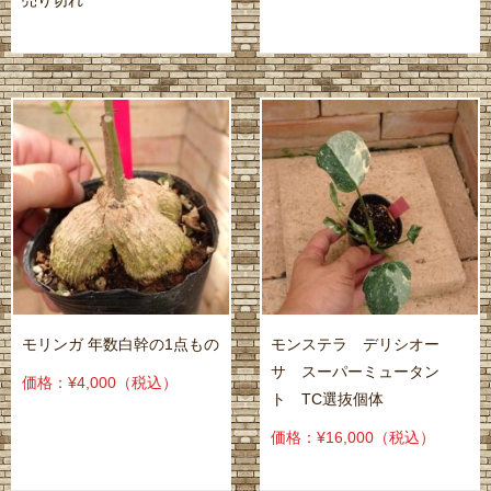
モリンガ 年数白幹の1点もの
モンステラ デリシオー
サ スーパーミュータン
価格：¥4,000
（税込）
ト TC選抜個体
価格：¥16,000
（税込）