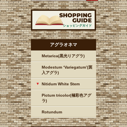
アグラオネマ
Metarica(黒光りアグラ)
Modestum ‘Variegatum’(斑
入アグラ)
Nitidum White Stem
Pictum tricolor(極彩色アグ
ラ)
Rotundum