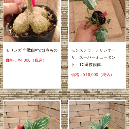
モリンガ 年数白幹の1点もの
モンステラ デリシオー
サ スーパーミュータン
価格：¥4,000
（税込）
ト TC選抜個体
価格：¥16,000
（税込）