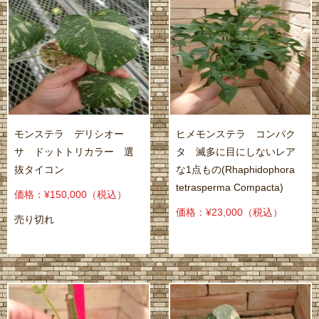
モンステラ デリシオー
ヒメモンステラ コンパク
サ ドットトリカラー 選
タ 滅多に目にしないレア
抜タイコン
な1点もの(Rhaphidophora
tetrasperma Compacta)
価格：¥150,000
（税込）
価格：¥23,000
（税込）
売り切れ