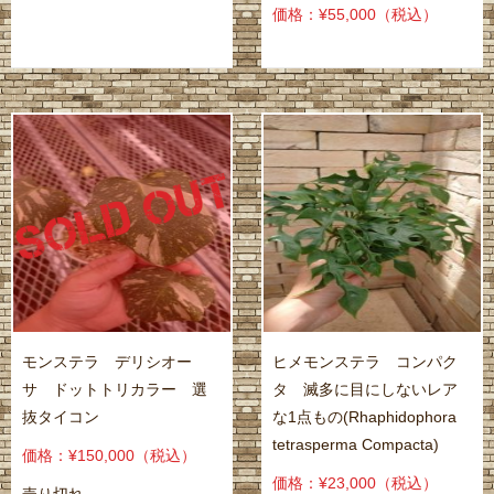
価格：¥55,000
（税込）
モンステラ デリシオー
ヒメモンステラ コンパク
サ ドットトリカラー 選
タ 滅多に目にしないレア
抜タイコン
な1点もの(Rhaphidophora
tetrasperma Compacta)
価格：¥150,000
（税込）
価格：¥23,000
（税込）
売り切れ