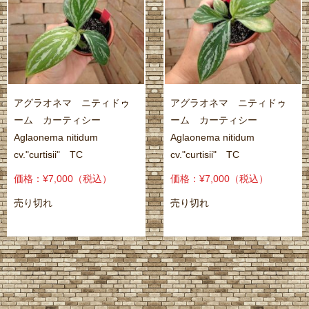
アグラオネマ ニティドゥ
アグラオネマ ニティドゥ
ーム カーティシー
ーム カーティシー
Aglaonema nitidum
Aglaonema nitidum
cv."curtisii" TC
cv."curtisii" TC
価格：¥7,000
（税込）
価格：¥7,000
（税込）
売り切れ
売り切れ