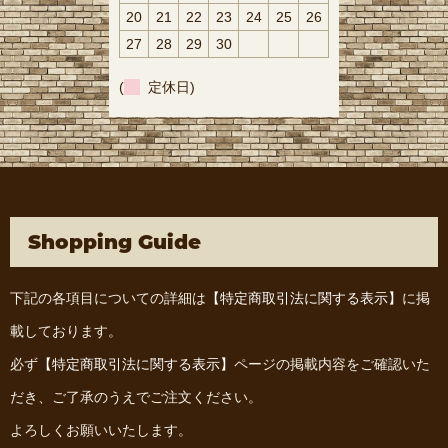
20
21
22
23
24
25
26
27
28
29
30
(
定休日)
Shopping Guide
下記の各項目についての詳細は
【特定商取引法に関する表示】
に掲
載しております。
必ず
【特定商取引法に関する表示】
ページの掲載内容をご確認いた
だき、ご了承のうえでご注文ください。
よろしくお願いいたします。