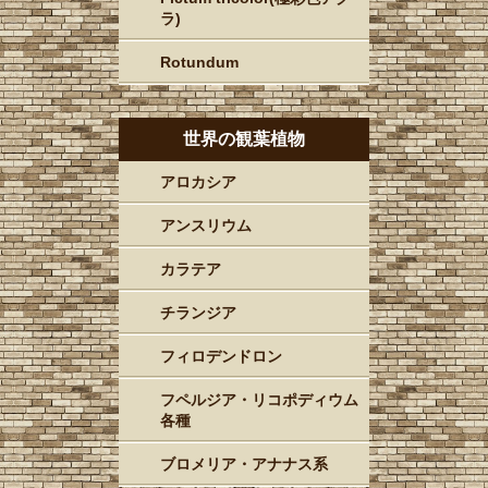
ラ)
Rotundum
世界の観葉植物
アロカシア
アンスリウム
カラテア
チランジア
フィロデンドロン
フペルジア・リコポディウム
各種
ブロメリア・アナナス系