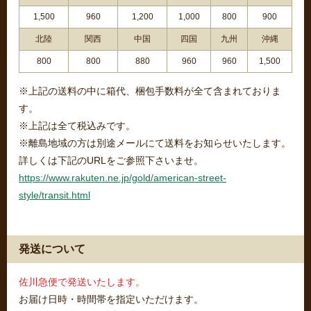
1,500
960
1,200
1,000
800
900
北陸
関西
中国
四国
九州
沖縄
800
800
880
960
960
1,500
※上記の送料の中に箱代、梱包手数料が全て含まれておりま
す。
※上記は全て税込みです。
※離島地域の方は別途メールにて送料をお知らせいたします。
詳しくは下記のURLをご参照下さいませ。
https://www.rakuten.ne.jp/gold/american-street-
style/transit.html
発送について
佐川急便で発送いたします。
お届け日時・時間帯を指定いただけます。