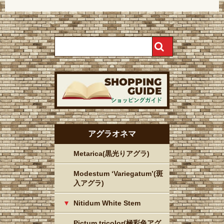
アグラオネマ
Metarica(黒光りアグラ)
Modestum ‘Variegatum’(斑
入アグラ)
Nitidum White Stem
Pictum tricolor(極彩色アグ