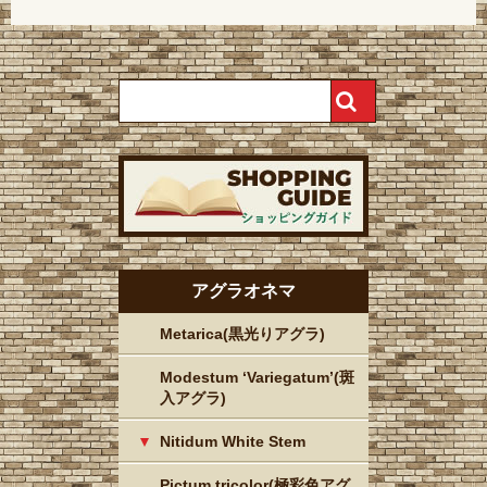
アグラオネマ
Metarica(黒光りアグラ)
Modestum ‘Variegatum’(斑
入アグラ)
Nitidum White Stem
Pictum tricolor(極彩色アグ