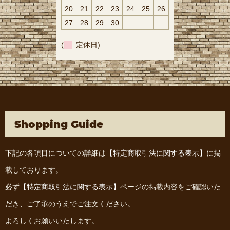
20
21
22
23
24
25
26
27
28
29
30
(
定休日)
Shopping Guide
下記の各項目についての詳細は
【特定商取引法に関する表示】
に掲
載しております。
必ず
【特定商取引法に関する表示】
ページの掲載内容をご確認いた
だき、ご了承のうえでご注文ください。
よろしくお願いいたします。