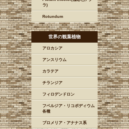
ラ)
Rotundum
世界の観葉植物
アロカシア
アンスリウム
カラテア
チランジア
フィロデンドロン
フペルジア・リコポディウム
各種
ブロメリア・アナナス系