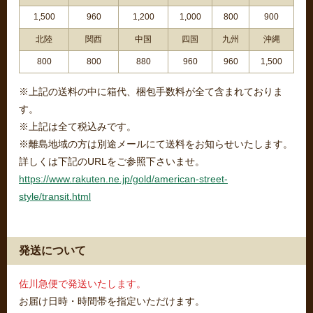
1,500
960
1,200
1,000
800
900
北陸
関西
中国
四国
九州
沖縄
800
800
880
960
960
1,500
※上記の送料の中に箱代、梱包手数料が全て含まれておりま
す。
※上記は全て税込みです。
※離島地域の方は別途メールにて送料をお知らせいたします。
詳しくは下記のURLをご参照下さいませ。
https://www.rakuten.ne.jp/gold/american-street-
style/transit.html
発送について
佐川急便で発送いたします。
お届け日時・時間帯を指定いただけます。