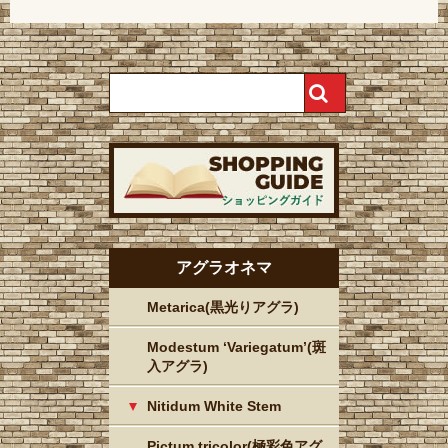
アグラオネマ
Metarica(黒光りアグラ)
Modestum ‘Variegatum’(斑
入アグラ)
Nitidum White Stem
Pictum tricolor(極彩色アグ