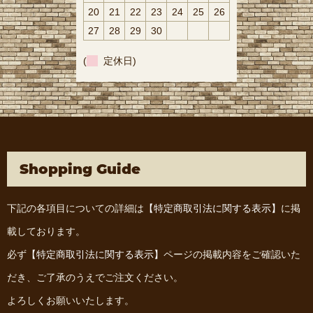
20
21
22
23
24
25
26
27
28
29
30
(
定休日)
Shopping Guide
下記の各項目についての詳細は
【特定商取引法に関する表示】
に掲
載しております。
必ず
【特定商取引法に関する表示】
ページの掲載内容をご確認いた
だき、ご了承のうえでご注文ください。
よろしくお願いいたします。