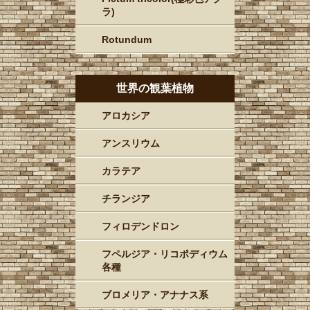
ラ)
Rotundum
世界の観葉植物
アロカシア
アンスリウム
カラテア
チランジア
フィロデンドロン
フペルジア・リコポディウム
各種
ブロメリア・アナナス系