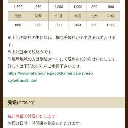
1,500
960
1,200
1,000
800
900
北陸
関西
中国
四国
九州
沖縄
800
800
880
960
960
1,500
※上記の送料の中に箱代、梱包手数料が全て含まれておりま
す。
※上記は全て税込みです。
※離島地域の方は別途メールにて送料をお知らせいたします。
詳しくは下記のURLをご参照下さいませ。
https://www.rakuten.ne.jp/gold/american-street-
style/transit.html
発送について
佐川急便で発送いたします。
お届け日時・時間帯を指定いただけます。