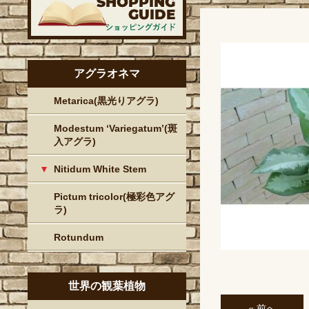
アグラオネマ
Metarica(黒光りアグラ)
Modestum ‘Variegatum’(斑
入アグラ)
Nitidum White Stem
Pictum tricolor(極彩色アグ
ラ)
Rotundum
世界の観葉植物
« 前へ