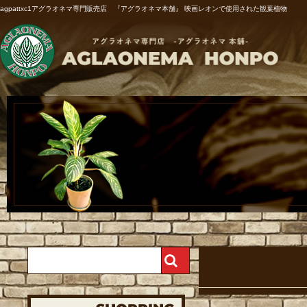
agpattxc1アグラオネマ専門販売店 『アグラオネマ本舗』 映画レオンで使用された観葉植物