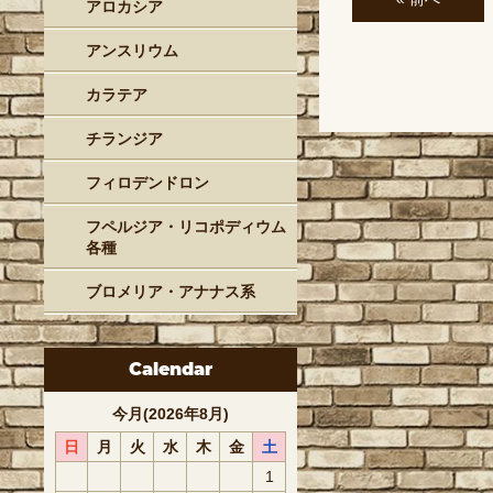
アロカシア
アンスリウム
カラテア
チランジア
フィロデンドロン
フペルジア・リコポディウム
各種
ブロメリア・アナナス系
Calendar
今月(2026年8月)
日
月
火
水
木
金
土
1