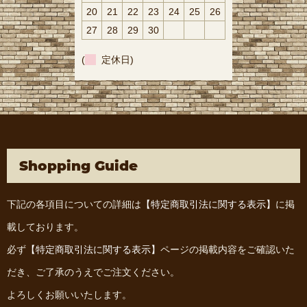
20
21
22
23
24
25
26
27
28
29
30
(
定休日)
Shopping Guide
下記の各項目についての詳細は
【特定商取引法に関する表示】
に掲
載しております。
必ず
【特定商取引法に関する表示】
ページの掲載内容をご確認いた
だき、ご了承のうえでご注文ください。
よろしくお願いいたします。