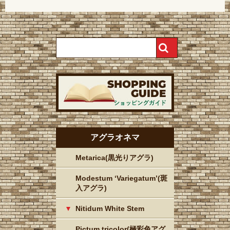
アグラオネマ
Metarica(黒光りアグラ)
Modestum ‘Variegatum’(斑
入アグラ)
Nitidum White Stem
Pictum tricolor(極彩色アグ