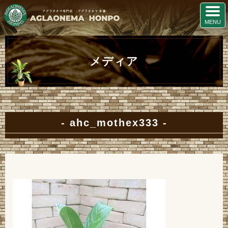
メディア
ahc_mothex333