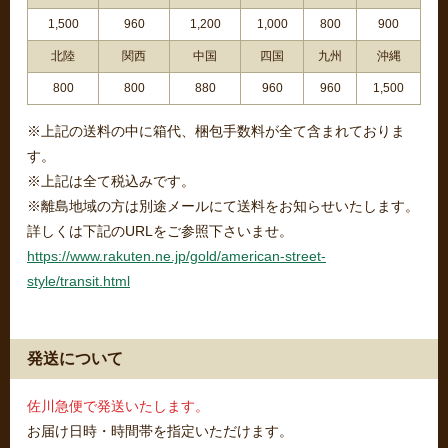
1,500
960
1,200
1,000
800
900
北陸
関西
中国
四国
九州
沖縄
800
800
880
960
960
1,500
※上記の送料の中に箱代、梱包手数料が全て含まれておりま
す。
※上記は全て税込みです。
※離島地域の方は別途メールにて送料をお知らせいたします。
詳しくは下記のURLをご参照下さいませ。
https://www.rakuten.ne.jp/gold/american-street-
style/transit.html
発送について
佐川急便で発送いたします。
お届け日時・時間帯を指定いただけます。