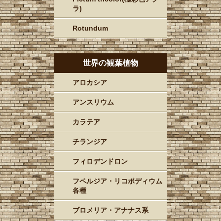
ラ)
Rotundum
世界の観葉植物
アロカシア
アンスリウム
カラテア
チランジア
フィロデンドロン
フペルジア・リコポディウム
各種
ブロメリア・アナナス系