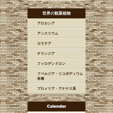
世界の観葉植物
アロカシア
アンスリウム
カラテア
チランジア
フィロデンドロン
フペルジア・リコポディウム
各種
ブロメリア・アナナス系
Calendar