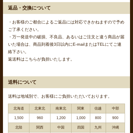
返品・交換について
・お客様のご都合によるご返品には対応できかねますので予め
ご了承ください。
・万一発送中の破損、不良品、あるいはご注文と違う商品が届
いた場合は、商品到着後3日以内にE-mailまたはTELにてご連
絡下さい。
返送料はこちらが負担いたします。
送料について
送料は地域別で、お客様にご負担いただいております。
北海道
北東北
南東北
関東
信越
中部
1,500
960
1,200
1,000
800
900
北陸
関西
中国
四国
九州
沖縄