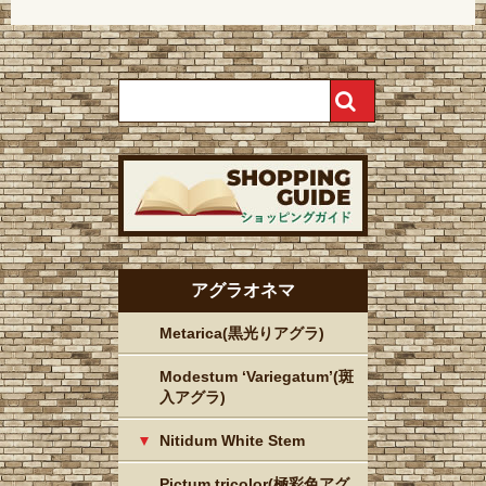
アグラオネマ
Metarica(黒光りアグラ)
Modestum ‘Variegatum’(斑
入アグラ)
Nitidum White Stem
Pictum tricolor(極彩色アグ