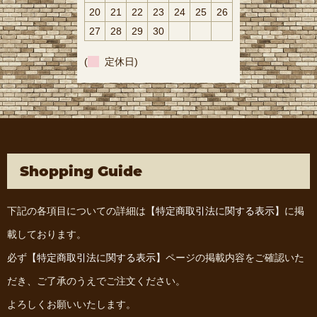
20
21
22
23
24
25
26
27
28
29
30
(
定休日)
Shopping Guide
下記の各項目についての詳細は
【特定商取引法に関する表示】
に掲
載しております。
必ず
【特定商取引法に関する表示】
ページの掲載内容をご確認いた
だき、ご了承のうえでご注文ください。
よろしくお願いいたします。