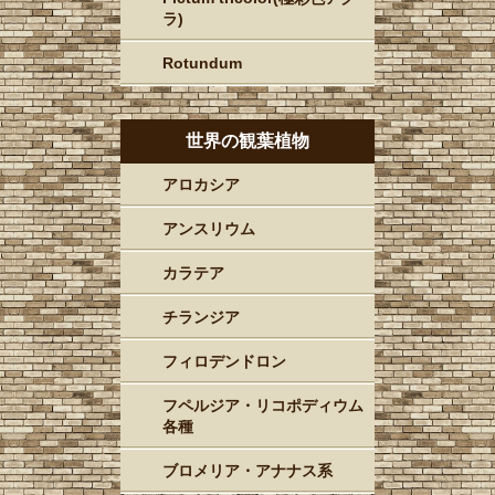
ラ)
Rotundum
世界の観葉植物
アロカシア
アンスリウム
カラテア
チランジア
フィロデンドロン
フペルジア・リコポディウム
各種
ブロメリア・アナナス系