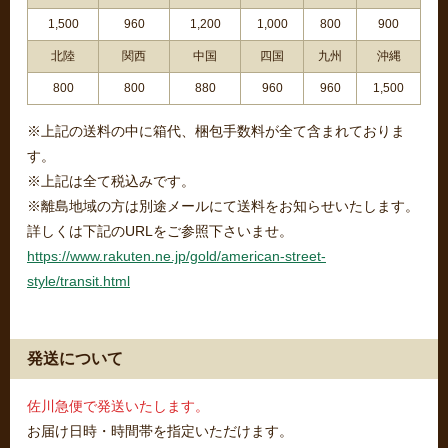
1,500
960
1,200
1,000
800
900
北陸
関西
中国
四国
九州
沖縄
800
800
880
960
960
1,500
※上記の送料の中に箱代、梱包手数料が全て含まれておりま
す。
※上記は全て税込みです。
※離島地域の方は別途メールにて送料をお知らせいたします。
詳しくは下記のURLをご参照下さいませ。
https://www.rakuten.ne.jp/gold/american-street-
style/transit.html
発送について
佐川急便で発送いたします。
お届け日時・時間帯を指定いただけます。