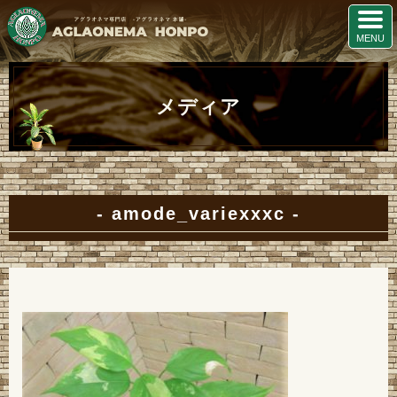
メディア
amode_variexxxc