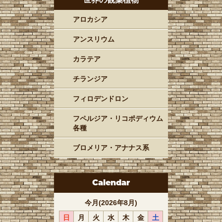
アロカシア
アンスリウム
カラテア
チランジア
フィロデンドロン
フペルジア・リコポディウム
各種
ブロメリア・アナナス系
Calendar
今月(2026年8月)
日
月
火
水
木
金
土