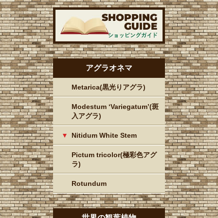
アグラオネマ
Metarica(黒光りアグラ)
Modestum ‘Variegatum’(斑
入アグラ)
Nitidum White Stem
Pictum tricolor(極彩色アグ
ラ)
Rotundum
世界の観葉植物