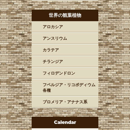
世界の観葉植物
アロカシア
アンスリウム
カラテア
チランジア
フィロデンドロン
フペルジア・リコポディウム
各種
ブロメリア・アナナス系
Calendar