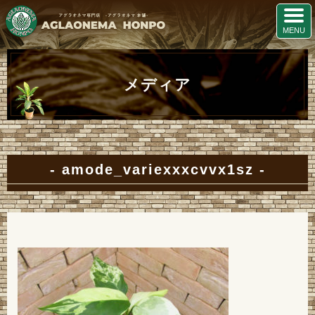
メディア
amode_variexxxcvvx1sz