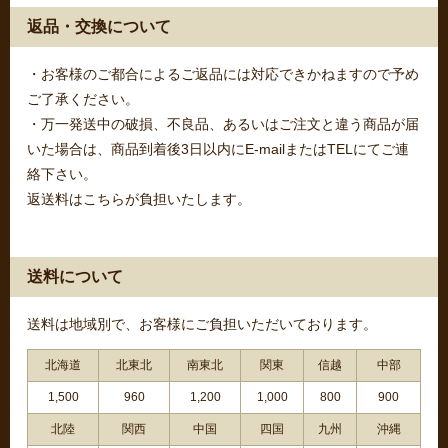
返品・交換について
・お客様のご都合によるご返品には対応できかねますので予め
ご了承ください。
・万一発送中の破損、不良品、あるいはご注文と違う商品が届
いた場合は、商品到着後3日以内にE-mailまたはTELにてご連
絡下さい。
返送料はこちらが負担いたします。
送料について
送料は地域別で、お客様にご負担いただいております。
北海道
北東北
南東北
関東
信越
中部
1,500
960
1,200
1,000
800
900
北陸
関西
中国
四国
九州
沖縄