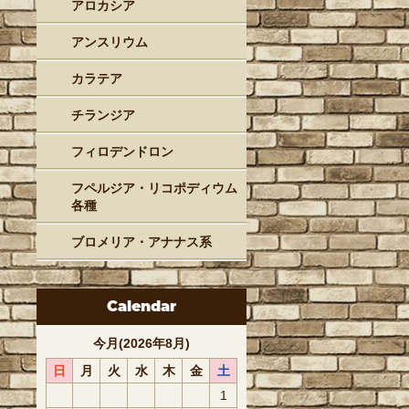
アロカシア
アンスリウム
カラテア
チランジア
フィロデンドロン
フペルジア・リコポディウム
各種
ブロメリア・アナナス系
Calendar
今月(2026年8月)
日
月
火
水
木
金
土
1