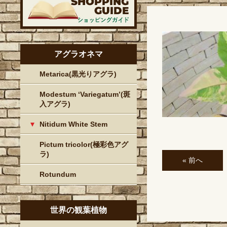
アグラオネマ
Metarica(黒光りアグラ)
Modestum ‘Variegatum’(斑
入アグラ)
Nitidum White Stem
Pictum tricolor(極彩色アグ
ラ)
« 前へ
Rotundum
世界の観葉植物