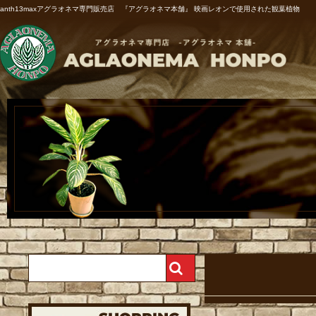
anth13maxアグラオネマ専門販売店 『アグラオネマ本舗』 映画レオンで使用された観葉植物