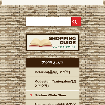
アグラオネマ
Metarica(黒光りアグラ)
Modestum ‘Variegatum’(斑
入アグラ)
Nitidum White Stem
Pictum tricolor(極彩色アグ