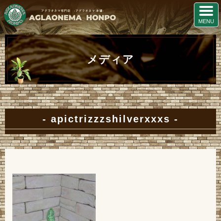
メディア
apictrizzzshilverxxxs