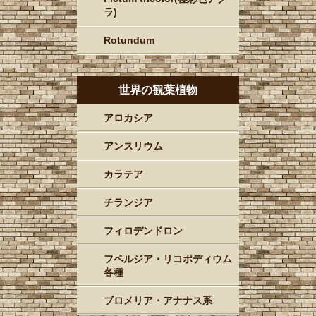
ラ)
Rotundum
世界の観葉植物
アロカシア
アンスリウム
カラテア
チランジア
フィロデンドロン
フペルジア・リコポディウム
各種
ブロメリア・アナナス系