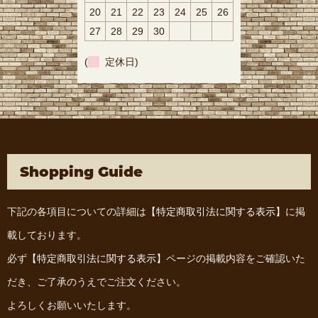
20
21
22
23
24
25
26
27
28
29
30
(
定休日)
Shopping Guide
下記の各項目についての詳細は
【特定商取引法に関する表示】
に掲
載しております。
必ず
【特定商取引法に関する表示】
ページの掲載内容をご確認いた
だき、ご了承のうえでご注文ください。
よろしくお願いいたします。