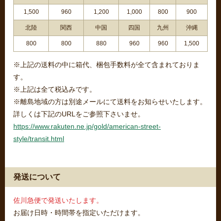
1,500
960
1,200
1,000
800
900
北陸
関西
中国
四国
九州
沖縄
800
800
880
960
960
1,500
※上記の送料の中に箱代、梱包手数料が全て含まれておりま
す。
※上記は全て税込みです。
※離島地域の方は別途メールにて送料をお知らせいたします。
詳しくは下記のURLをご参照下さいませ。
https://www.rakuten.ne.jp/gold/american-street-
style/transit.html
発送について
佐川急便で発送いたします。
お届け日時・時間帯を指定いただけます。