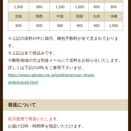
1,500
960
1,200
1,000
800
900
北陸
関西
中国
四国
九州
沖縄
800
800
880
960
960
1,500
※上記の送料の中に箱代、梱包手数料が全て含まれておりま
す。
※上記は全て税込みです。
※離島地域の方は別途メールにて送料をお知らせいたします。
詳しくは下記のURLをご参照下さいませ。
https://www.rakuten.ne.jp/gold/american-street-
style/transit.html
発送について
佐川急便で発送いたします。
お届け日時・時間帯を指定いただけます。