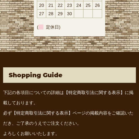
20
21
22
23
24
25
26
27
28
29
30
(
定休日)
Shopping Guide
下記の各項目についての詳細は
【特定商取引法に関する表示】
に掲
載しております。
必ず
【特定商取引法に関する表示】
ページの掲載内容をご確認いた
だき、ご了承のうえでご注文ください。
よろしくお願いいたします。