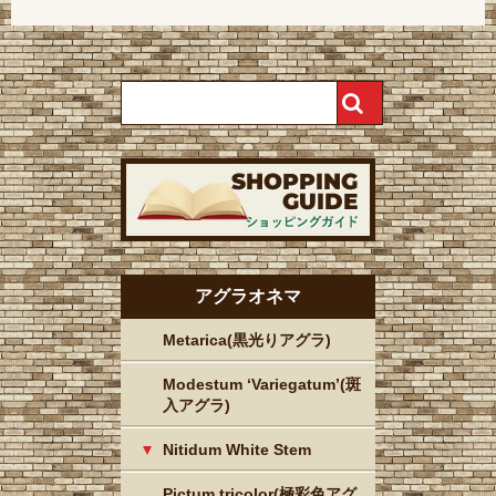
アグラオネマ
Metarica(黒光りアグラ)
Modestum ‘Variegatum’(斑
入アグラ)
Nitidum White Stem
Pictum tricolor(極彩色アグ