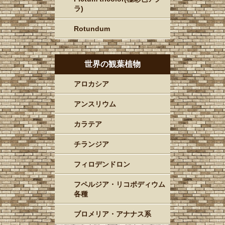
ラ)
Rotundum
世界の観葉植物
アロカシア
アンスリウム
カラテア
チランジア
フィロデンドロン
フペルジア・リコポディウム
各種
ブロメリア・アナナス系