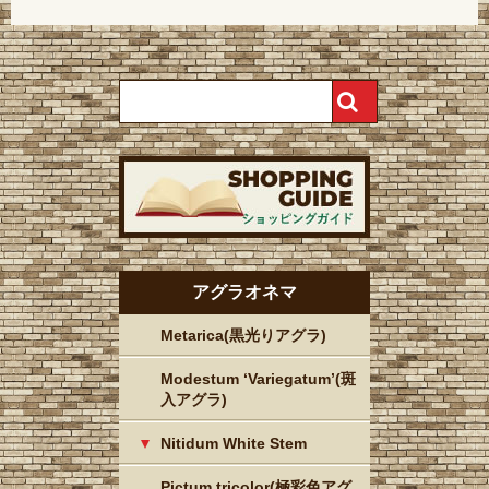
アグラオネマ
Metarica(黒光りアグラ)
Modestum ‘Variegatum’(斑
入アグラ)
Nitidum White Stem
Pictum tricolor(極彩色アグ