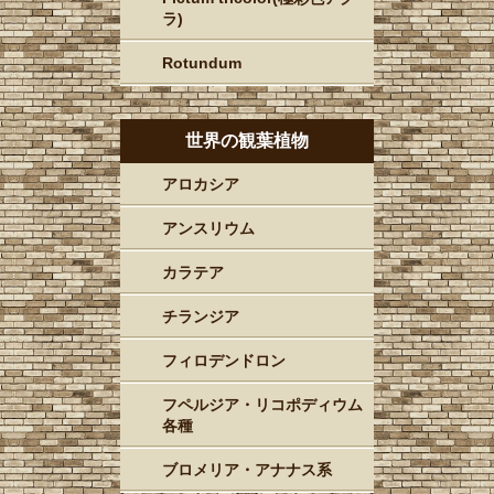
ラ)
Rotundum
世界の観葉植物
アロカシア
アンスリウム
カラテア
チランジア
フィロデンドロン
フペルジア・リコポディウム
各種
ブロメリア・アナナス系