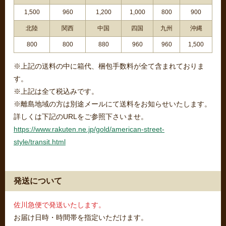
1,500
960
1,200
1,000
800
900
北陸
関西
中国
四国
九州
沖縄
800
800
880
960
960
1,500
※上記の送料の中に箱代、梱包手数料が全て含まれておりま
す。
※上記は全て税込みです。
※離島地域の方は別途メールにて送料をお知らせいたします。
詳しくは下記のURLをご参照下さいませ。
https://www.rakuten.ne.jp/gold/american-street-
style/transit.html
発送について
佐川急便で発送いたします。
お届け日時・時間帯を指定いただけます。