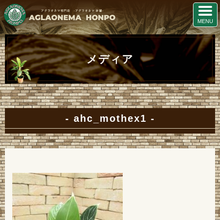
メディア
ahc_mothex1