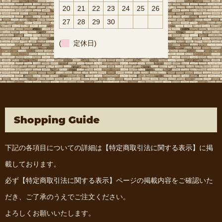
20
21
22
23
24
25
26
27
28
29
30
(
定休日)
Shopping Guide
下記の各項目についての詳細は
【特定商取引法に関する表示】
に掲
載しております。
必ず
【特定商取引法に関する表示】
ページの掲載内容をご確認いた
だき、ご了承のうえでご注文ください。
よろしくお願いいたします。