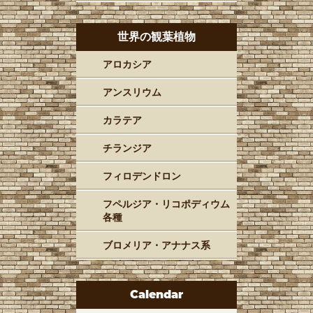
世界の観葉植物
アロカシア
アンスリウム
カラテア
チランジア
フィロデンドロン
フペルジア・リコポディウム
各種
ブロメリア・アナナス系
Calendar