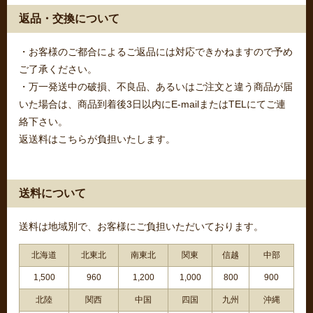
返品・交換について
・お客様のご都合によるご返品には対応できかねますので予め
ご了承ください。
・万一発送中の破損、不良品、あるいはご注文と違う商品が届
いた場合は、商品到着後3日以内にE-mailまたはTELにてご連
絡下さい。
返送料はこちらが負担いたします。
送料について
送料は地域別で、お客様にご負担いただいております。
北海道
北東北
南東北
関東
信越
中部
1,500
960
1,200
1,000
800
900
北陸
関西
中国
四国
九州
沖縄