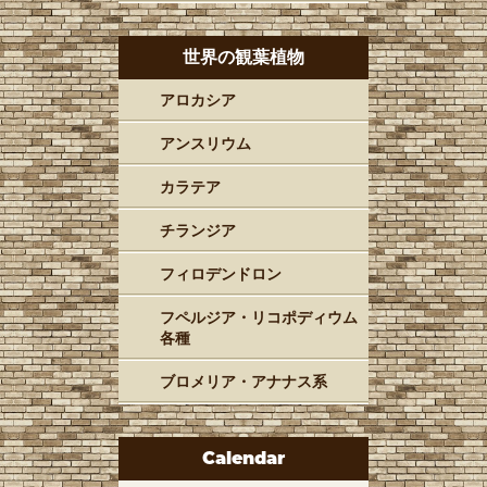
世界の観葉植物
アロカシア
アンスリウム
カラテア
チランジア
フィロデンドロン
フペルジア・リコポディウム
各種
ブロメリア・アナナス系
Calendar