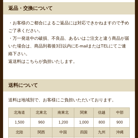
返品・交換について
・お客様のご都合によるご返品には対応できかねますので予め
ご了承ください。
・万一発送中の破損、不良品、あるいはご注文と違う商品が届
いた場合は、商品到着後3日以内にE-mailまたはTELにてご連
絡下さい。
返送料はこちらが負担いたします。
送料について
送料は地域別で、お客様にご負担いただいております。
北海道
北東北
南東北
関東
信越
中部
1,500
960
1,200
1,000
800
900
北陸
関西
中国
四国
九州
沖縄