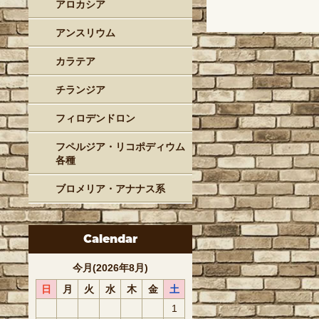
アロカシア
アンスリウム
カラテア
チランジア
フィロデンドロン
フペルジア・リコポディウム
各種
ブロメリア・アナナス系
Calendar
今月(2026年8月)
日
月
火
水
木
金
土
1