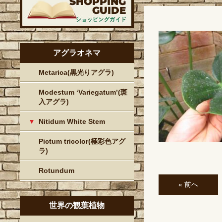
アグラオネマ
Metarica(黒光りアグラ)
Modestum ‘Variegatum’(斑
入アグラ)
Nitidum White Stem
Pictum tricolor(極彩色アグ
ラ)
Rotundum
« 前へ
世界の観葉植物