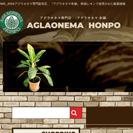
IMG_4564アグラオネマ専門販売店 『アグラオネマ本舗』 映画レオンで使用された観葉植物