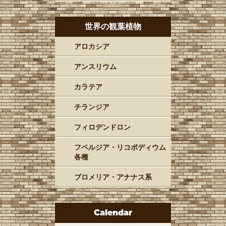
世界の観葉植物
アロカシア
アンスリウム
カラテア
チランジア
フィロデンドロン
フペルジア・リコポディウム
各種
ブロメリア・アナナス系
Calendar