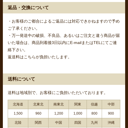
返品・交換について
・お客様のご都合によるご返品には対応できかねますので予め
ご了承ください。
・万一発送中の破損、不良品、あるいはご注文と違う商品が届
いた場合は、商品到着後3日以内にE-mailまたはTELにてご連
絡下さい。
返送料はこちらが負担いたします。
送料について
送料は地域別で、お客様にご負担いただいております。
北海道
北東北
南東北
関東
信越
中部
1,500
960
1,200
1,000
800
900
北陸
関西
中国
四国
九州
沖縄