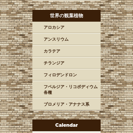
世界の観葉植物
アロカシア
アンスリウム
カラテア
チランジア
フィロデンドロン
フペルジア・リコポディウム
各種
ブロメリア・アナナス系
Calendar