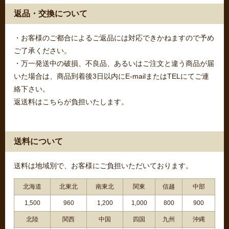
返品・交換について
・お客様のご都合によるご返品には対応できかねますので予め
ご了承ください。
・万一発送中の破損、不良品、あるいはご注文と違う商品が届
いた場合は、商品到着後3日以内にE-mailまたはTELにてご連
絡下さい。
返送料はこちらが負担いたします。
送料について
送料は地域別で、お客様にご負担いただいております。
北海道
北東北
南東北
関東
信越
中部
1,500
960
1,200
1,000
800
900
北陸
関西
中国
四国
九州
沖縄