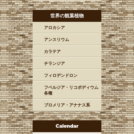
世界の観葉植物
アロカシア
アンスリウム
カラテア
チランジア
フィロデンドロン
フペルジア・リコポディウム
各種
ブロメリア・アナナス系
Calendar