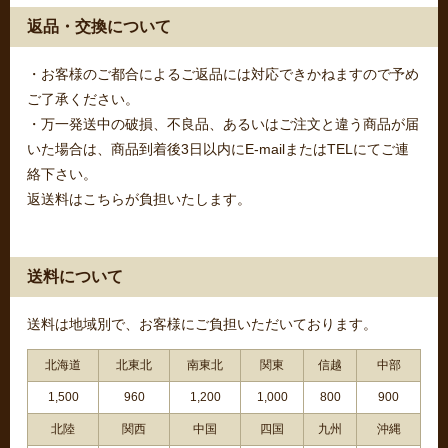
返品・交換について
・お客様のご都合によるご返品には対応できかねますので予め
ご了承ください。
・万一発送中の破損、不良品、あるいはご注文と違う商品が届
いた場合は、商品到着後3日以内にE-mailまたはTELにてご連
絡下さい。
返送料はこちらが負担いたします。
送料について
送料は地域別で、お客様にご負担いただいております。
北海道
北東北
南東北
関東
信越
中部
1,500
960
1,200
1,000
800
900
北陸
関西
中国
四国
九州
沖縄