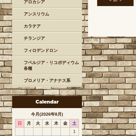
アロカシア
アンスリウム
カラテア
チランジア
フィロデンドロン
フペルジア・リコポディウム
各種
ブロメリア・アナナス系
Calendar
今月(2026年8月)
日
月
火
水
木
金
土
1