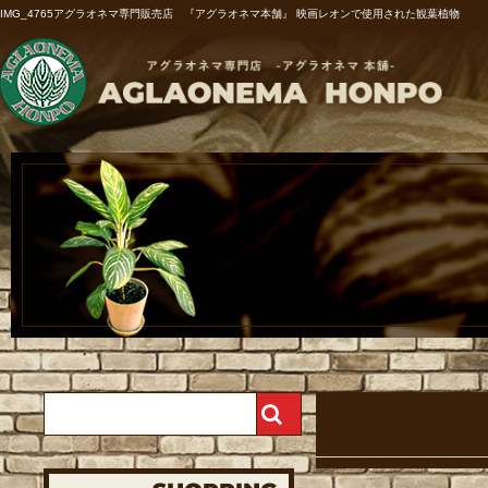
IMG_4765アグラオネマ専門販売店 『アグラオネマ本舗』 映画レオンで使用された観葉植物