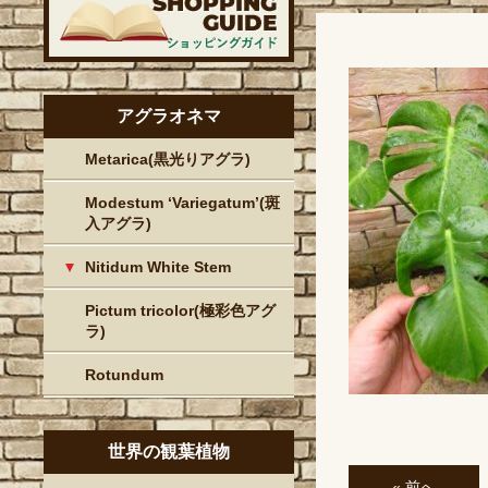
アグラオネマ
Metarica(黒光りアグラ)
Modestum ‘Variegatum’(斑
入アグラ)
Nitidum White Stem
Pictum tricolor(極彩色アグ
ラ)
Rotundum
世界の観葉植物
« 前へ