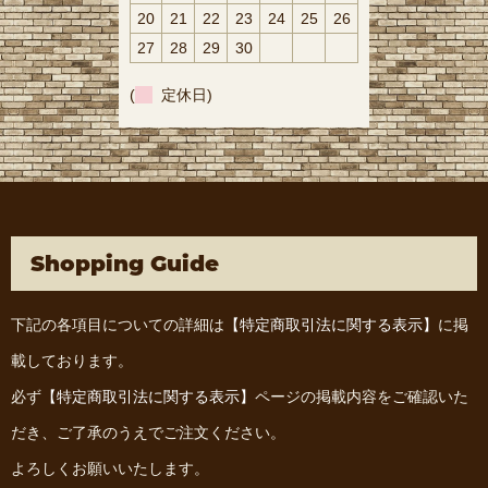
20
21
22
23
24
25
26
27
28
29
30
(
定休日)
Shopping Guide
下記の各項目についての詳細は
【特定商取引法に関する表示】
に掲
載しております。
必ず
【特定商取引法に関する表示】
ページの掲載内容をご確認いた
だき、ご了承のうえでご注文ください。
よろしくお願いいたします。