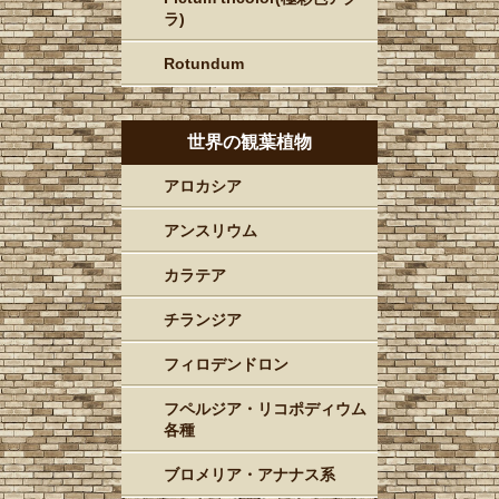
ラ)
Rotundum
世界の観葉植物
アロカシア
アンスリウム
カラテア
チランジア
フィロデンドロン
フペルジア・リコポディウム
各種
ブロメリア・アナナス系