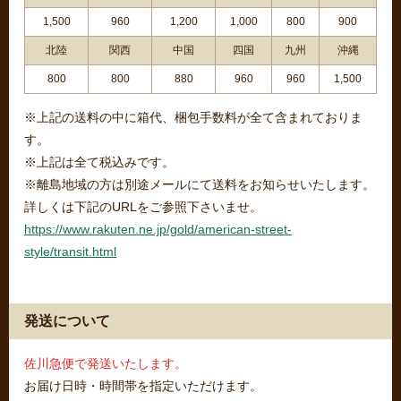
1,500
960
1,200
1,000
800
900
北陸
関西
中国
四国
九州
沖縄
800
800
880
960
960
1,500
※上記の送料の中に箱代、梱包手数料が全て含まれておりま
す。
※上記は全て税込みです。
※離島地域の方は別途メールにて送料をお知らせいたします。
詳しくは下記のURLをご参照下さいませ。
https://www.rakuten.ne.jp/gold/american-street-
style/transit.html
発送について
佐川急便で発送いたします。
お届け日時・時間帯を指定いただけます。