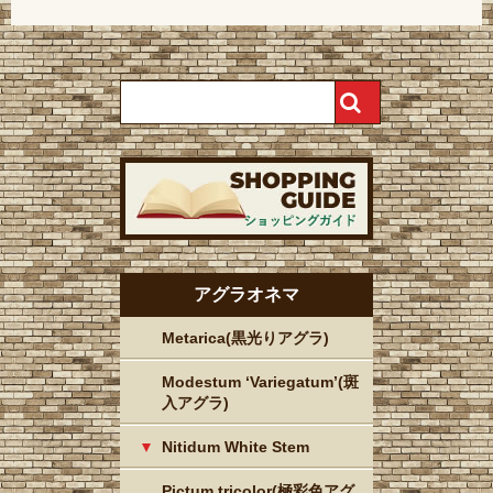
アグラオネマ
Metarica(黒光りアグラ)
Modestum ‘Variegatum’(斑
入アグラ)
Nitidum White Stem
Pictum tricolor(極彩色アグ