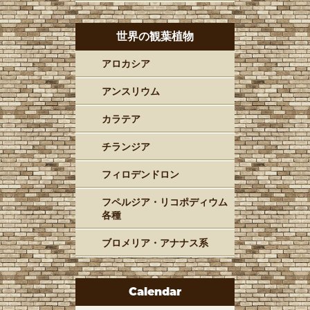
世界の観葉植物
アロカシア
アンスリウム
カラテア
チランジア
フィロデンドロン
フペルジア・リコポディウム
各種
ブロメリア・アナナス系
Calendar