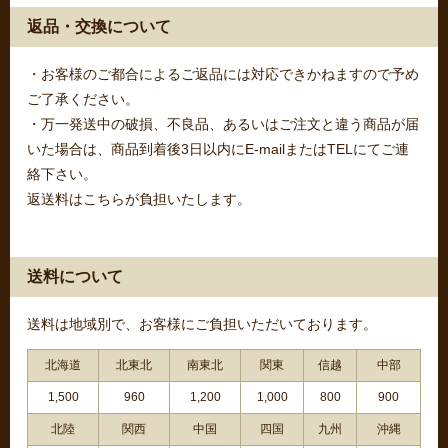
返品・交換について
・お客様のご都合によるご返品には対応できかねますので予め
ご了承ください。
・万一発送中の破損、不良品、あるいはご注文と違う商品が届
いた場合は、商品到着後3日以内にE-mailまたはTELにてご連
絡下さい。
返送料はこちらが負担いたします。
送料について
送料は地域別で、お客様にご負担いただいております。
北海道
北東北
南東北
関東
信越
中部
1,500
960
1,200
1,000
800
900
北陸
関西
中国
四国
九州
沖縄