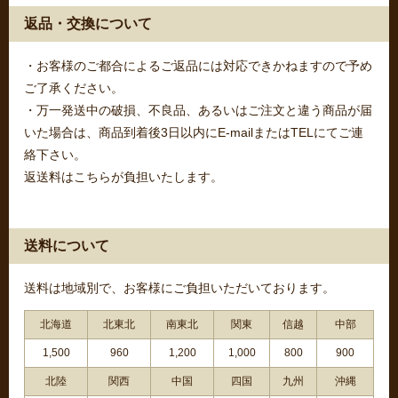
返品・交換について
・お客様のご都合によるご返品には対応できかねますので予め
ご了承ください。
・万一発送中の破損、不良品、あるいはご注文と違う商品が届
いた場合は、商品到着後3日以内にE-mailまたはTELにてご連
絡下さい。
返送料はこちらが負担いたします。
送料について
送料は地域別で、お客様にご負担いただいております。
北海道
北東北
南東北
関東
信越
中部
1,500
960
1,200
1,000
800
900
北陸
関西
中国
四国
九州
沖縄