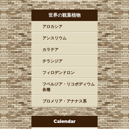
世界の観葉植物
アロカシア
アンスリウム
カラテア
チランジア
フィロデンドロン
フペルジア・リコポディウム
各種
ブロメリア・アナナス系
Calendar