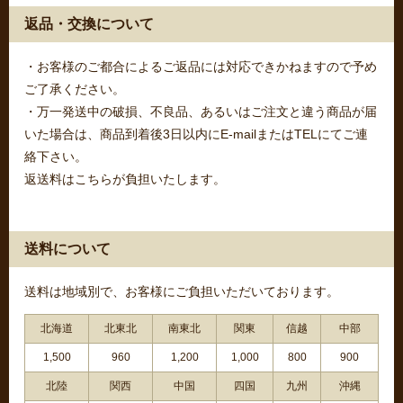
返品・交換について
・お客様のご都合によるご返品には対応できかねますので予め
ご了承ください。
・万一発送中の破損、不良品、あるいはご注文と違う商品が届
いた場合は、商品到着後3日以内にE-mailまたはTELにてご連
絡下さい。
返送料はこちらが負担いたします。
送料について
送料は地域別で、お客様にご負担いただいております。
北海道
北東北
南東北
関東
信越
中部
1,500
960
1,200
1,000
800
900
北陸
関西
中国
四国
九州
沖縄