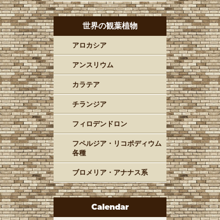
世界の観葉植物
アロカシア
アンスリウム
カラテア
チランジア
フィロデンドロン
フペルジア・リコポディウム
各種
ブロメリア・アナナス系
Calendar