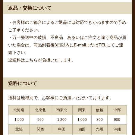
返品・交換について
・お客様のご都合によるご返品には対応できかねますので予め
ご了承ください。
・万一発送中の破損、不良品、あるいはご注文と違う商品が届
いた場合は、商品到着後3日以内にE-mailまたはTELにてご連
絡下さい。
返送料はこちらが負担いたします。
送料について
送料は地域別で、お客様にご負担いただいております。
北海道
北東北
南東北
関東
信越
中部
1,500
960
1,200
1,000
800
900
北陸
関西
中国
四国
九州
沖縄