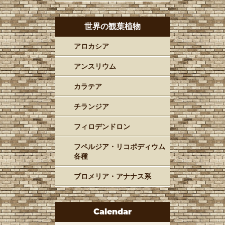
世界の観葉植物
アロカシア
アンスリウム
カラテア
チランジア
フィロデンドロン
フペルジア・リコポディウム
各種
ブロメリア・アナナス系
Calendar