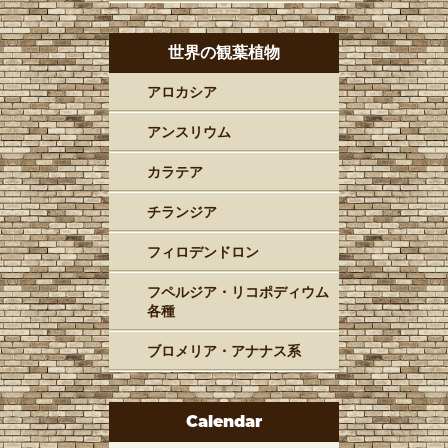
世界の観葉植物
アロカシア
アンスリウム
カラテア
チランジア
フィロデンドロン
フペルジア・リコポディウム
各種
ブロメリア・アナナス系
Calendar