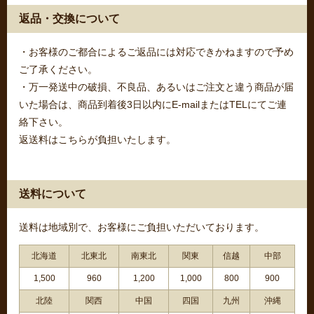
返品・交換について
・お客様のご都合によるご返品には対応できかねますので予め
ご了承ください。
・万一発送中の破損、不良品、あるいはご注文と違う商品が届
いた場合は、商品到着後3日以内にE-mailまたはTELにてご連
絡下さい。
返送料はこちらが負担いたします。
送料について
送料は地域別で、お客様にご負担いただいております。
北海道
北東北
南東北
関東
信越
中部
1,500
960
1,200
1,000
800
900
北陸
関西
中国
四国
九州
沖縄