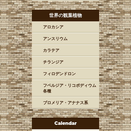
世界の観葉植物
アロカシア
アンスリウム
カラテア
チランジア
フィロデンドロン
フペルジア・リコポディウム
各種
ブロメリア・アナナス系
Calendar