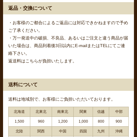
返品・交換について
・お客様のご都合によるご返品には対応できかねますので予め
ご了承ください。
・万一発送中の破損、不良品、あるいはご注文と違う商品が届
いた場合は、商品到着後3日以内にE-mailまたはTELにてご連
絡下さい。
返送料はこちらが負担いたします。
送料について
送料は地域別で、お客様にご負担いただいております。
北海道
北東北
南東北
関東
信越
中部
1,500
960
1,200
1,000
800
900
北陸
関西
中国
四国
九州
沖縄