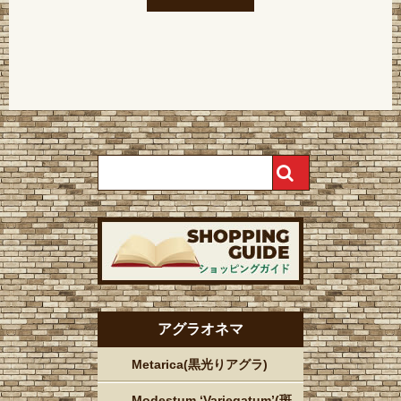
アグラオネマ
Metarica(黒光りアグラ)
Modestum ‘Variegatum’(斑