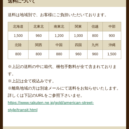
送料について
送料は地域別で、お客様にご負担いただいております。
北海道
北東北
南東北
関東
信越
中部
1,500
960
1,200
1,000
800
900
北陸
関西
中国
四国
九州
沖縄
800
800
880
960
960
1,500
※上記の送料の中に箱代、梱包手数料が全て含まれておりま
す。
※上記は全て税込みです。
※離島地域の方は別途メールにて送料をお知らせいたします。
詳しくは下記のURLをご参照下さいませ。
https://www.rakuten.ne.jp/gold/american-street-
style/transit.html