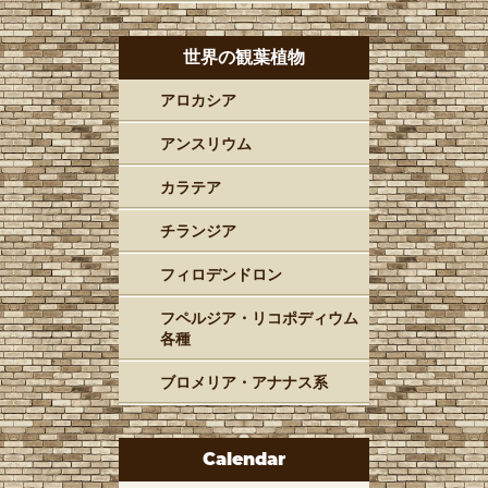
世界の観葉植物
アロカシア
アンスリウム
カラテア
チランジア
フィロデンドロン
フペルジア・リコポディウム
各種
ブロメリア・アナナス系
Calendar