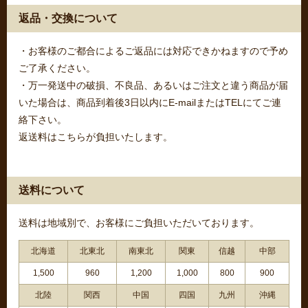
返品・交換について
・お客様のご都合によるご返品には対応できかねますので予め
ご了承ください。
・万一発送中の破損、不良品、あるいはご注文と違う商品が届
いた場合は、商品到着後3日以内にE-mailまたはTELにてご連
絡下さい。
返送料はこちらが負担いたします。
送料について
送料は地域別で、お客様にご負担いただいております。
北海道
北東北
南東北
関東
信越
中部
1,500
960
1,200
1,000
800
900
北陸
関西
中国
四国
九州
沖縄