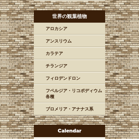
世界の観葉植物
アロカシア
アンスリウム
カラテア
チランジア
フィロデンドロン
フペルジア・リコポディウム
各種
ブロメリア・アナナス系
Calendar