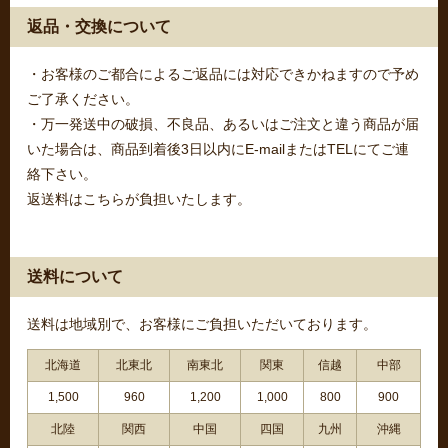
返品・交換について
・お客様のご都合によるご返品には対応できかねますので予め
ご了承ください。
・万一発送中の破損、不良品、あるいはご注文と違う商品が届
いた場合は、商品到着後3日以内にE-mailまたはTELにてご連
絡下さい。
返送料はこちらが負担いたします。
送料について
送料は地域別で、お客様にご負担いただいております。
北海道
北東北
南東北
関東
信越
中部
1,500
960
1,200
1,000
800
900
北陸
関西
中国
四国
九州
沖縄