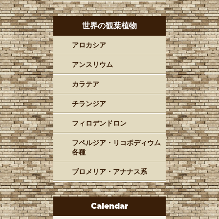
世界の観葉植物
アロカシア
アンスリウム
カラテア
チランジア
フィロデンドロン
フペルジア・リコポディウム
各種
ブロメリア・アナナス系
Calendar