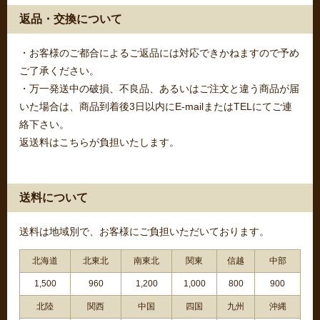
返品・交換について
・お客様のご都合によるご返品には対応できかねますので予め
ご了承ください。
・万一発送中の破損、不良品、あるいはご注文と違う商品が届
いた場合は、商品到着後3日以内にE-mailまたはTELにてご連
絡下さい。
返送料はこちらが負担いたします。
送料について
送料は地域別で、お客様にご負担いただいております。
北海道
北東北
南東北
関東
信越
中部
1,500
960
1,200
1,000
800
900
北陸
関西
中国
四国
九州
沖縄