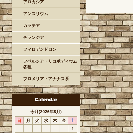
アロカシア
アンスリウム
カラテア
チランジア
フィロデンドロン
フペルジア・リコポディウム
各種
ブロメリア・アナナス系
Calendar
今月(2026年8月)
日
月
火
水
木
金
土
1