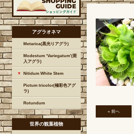
アグラオネマ
Metarica(黒光りアグラ)
Modestum ‘Variegatum’(斑
入アグラ)
Nitidum White Stem
Pictum tricolor(極彩色アグ
ラ)
Rotundum
« 前へ
世界の観葉植物