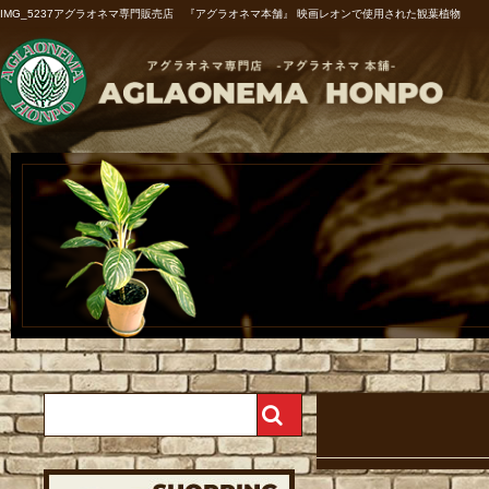
IMG_5237アグラオネマ専門販売店 『アグラオネマ本舗』 映画レオンで使用された観葉植物