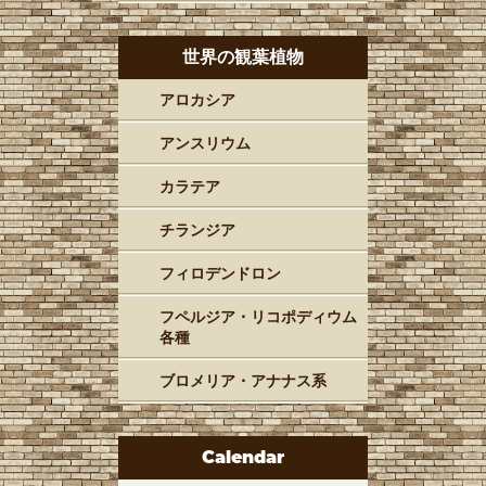
世界の観葉植物
アロカシア
アンスリウム
カラテア
チランジア
フィロデンドロン
フペルジア・リコポディウム
各種
ブロメリア・アナナス系
Calendar