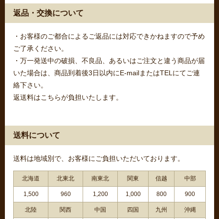
返品・交換について
・お客様のご都合によるご返品には対応できかねますので予め
ご了承ください。
・万一発送中の破損、不良品、あるいはご注文と違う商品が届
いた場合は、商品到着後3日以内にE-mailまたはTELにてご連
絡下さい。
返送料はこちらが負担いたします。
送料について
送料は地域別で、お客様にご負担いただいております。
北海道
北東北
南東北
関東
信越
中部
1,500
960
1,200
1,000
800
900
北陸
関西
中国
四国
九州
沖縄