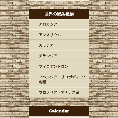
世界の観葉植物
アロカシア
アンスリウム
カラテア
チランジア
フィロデンドロン
フペルジア・リコポディウム
各種
ブロメリア・アナナス系
Calendar