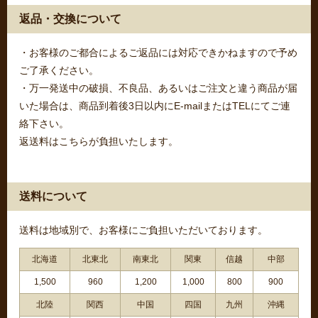
返品・交換について
・お客様のご都合によるご返品には対応できかねますので予め
ご了承ください。
・万一発送中の破損、不良品、あるいはご注文と違う商品が届
いた場合は、商品到着後3日以内にE-mailまたはTELにてご連
絡下さい。
返送料はこちらが負担いたします。
送料について
送料は地域別で、お客様にご負担いただいております。
北海道
北東北
南東北
関東
信越
中部
1,500
960
1,200
1,000
800
900
北陸
関西
中国
四国
九州
沖縄