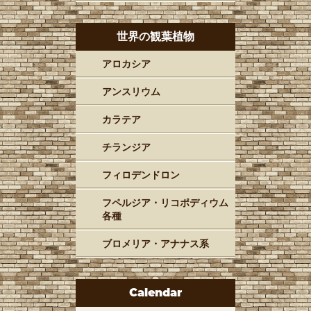
世界の観葉植物
アロカシア
アンスリウム
カラテア
チランジア
フィロデンドロン
フペルジア・リコポディウム
各種
ブロメリア・アナナス系
Calendar