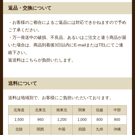
返品・交換について
・お客様のご都合によるご返品には対応できかねますので予め
ご了承ください。
・万一発送中の破損、不良品、あるいはご注文と違う商品が届
いた場合は、商品到着後3日以内にE-mailまたはTELにてご連
絡下さい。
返送料はこちらが負担いたします。
送料について
送料は地域別で、お客様にご負担いただいております。
北海道
北東北
南東北
関東
信越
中部
1,500
960
1,200
1,000
800
900
北陸
関西
中国
四国
九州
沖縄