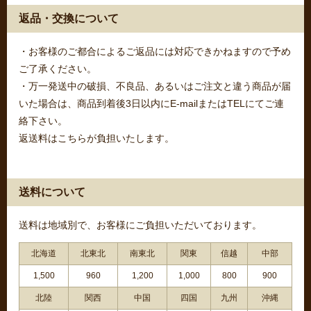
返品・交換について
・お客様のご都合によるご返品には対応できかねますので予め
ご了承ください。
・万一発送中の破損、不良品、あるいはご注文と違う商品が届
いた場合は、商品到着後3日以内にE-mailまたはTELにてご連
絡下さい。
返送料はこちらが負担いたします。
送料について
送料は地域別で、お客様にご負担いただいております。
北海道
北東北
南東北
関東
信越
中部
1,500
960
1,200
1,000
800
900
北陸
関西
中国
四国
九州
沖縄