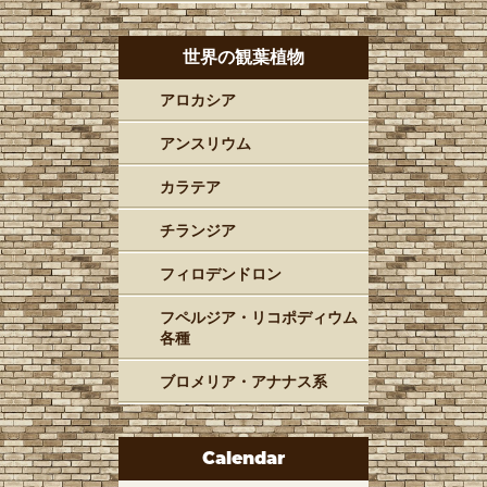
世界の観葉植物
アロカシア
アンスリウム
カラテア
チランジア
フィロデンドロン
フペルジア・リコポディウム
各種
ブロメリア・アナナス系
Calendar