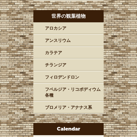
世界の観葉植物
アロカシア
アンスリウム
カラテア
チランジア
フィロデンドロン
フペルジア・リコポディウム
各種
ブロメリア・アナナス系
Calendar