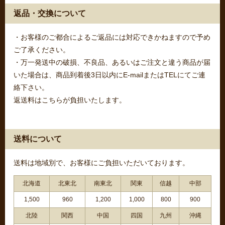
返品・交換について
・お客様のご都合によるご返品には対応できかねますので予め
ご了承ください。
・万一発送中の破損、不良品、あるいはご注文と違う商品が届
いた場合は、商品到着後3日以内にE-mailまたはTELにてご連
絡下さい。
返送料はこちらが負担いたします。
送料について
送料は地域別で、お客様にご負担いただいております。
北海道
北東北
南東北
関東
信越
中部
1,500
960
1,200
1,000
800
900
北陸
関西
中国
四国
九州
沖縄