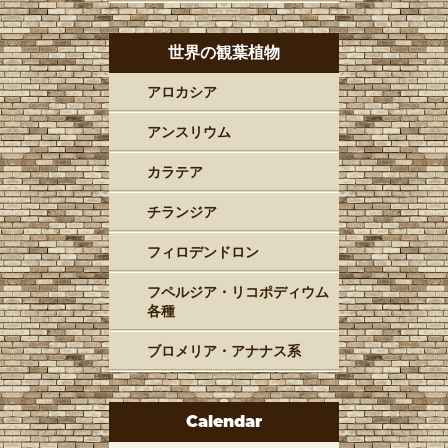
世界の観葉植物
アロカシア
アンスリウム
カラテア
チランジア
フィロデンドロン
フペルジア・リコポディウム
各種
ブロメリア・アナナス系
Calendar