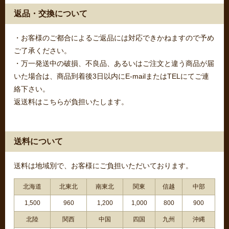
返品・交換について
・お客様のご都合によるご返品には対応できかねますので予め
ご了承ください。
・万一発送中の破損、不良品、あるいはご注文と違う商品が届
いた場合は、商品到着後3日以内にE-mailまたはTELにてご連
絡下さい。
返送料はこちらが負担いたします。
送料について
送料は地域別で、お客様にご負担いただいております。
北海道
北東北
南東北
関東
信越
中部
1,500
960
1,200
1,000
800
900
北陸
関西
中国
四国
九州
沖縄