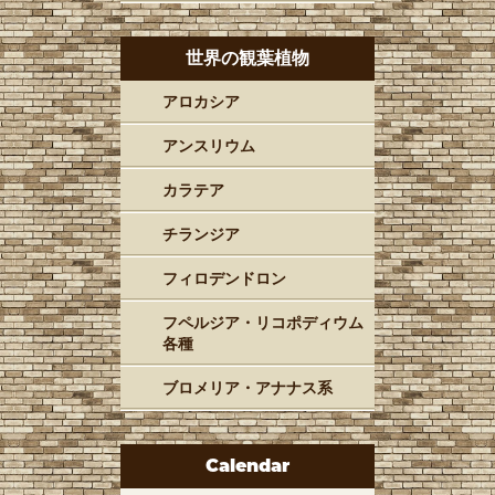
世界の観葉植物
アロカシア
アンスリウム
カラテア
チランジア
フィロデンドロン
フペルジア・リコポディウム
各種
ブロメリア・アナナス系
Calendar