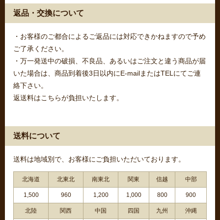
返品・交換について
・お客様のご都合によるご返品には対応できかねますので予め
ご了承ください。
・万一発送中の破損、不良品、あるいはご注文と違う商品が届
いた場合は、商品到着後3日以内にE-mailまたはTELにてご連
絡下さい。
返送料はこちらが負担いたします。
送料について
送料は地域別で、お客様にご負担いただいております。
北海道
北東北
南東北
関東
信越
中部
1,500
960
1,200
1,000
800
900
北陸
関西
中国
四国
九州
沖縄