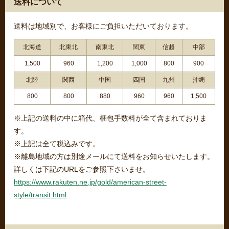
送料について
送料は地域別で、お客様にご負担いただいております。
北海道
北東北
南東北
関東
信越
中部
1,500
960
1,200
1,000
800
900
北陸
関西
中国
四国
九州
沖縄
800
800
880
960
960
1,500
※上記の送料の中に箱代、梱包手数料が全て含まれておりま
す。
※上記は全て税込みです。
※離島地域の方は別途メールにて送料をお知らせいたします。
詳しくは下記のURLをご参照下さいませ。
https://www.rakuten.ne.jp/gold/american-street-
style/transit.html