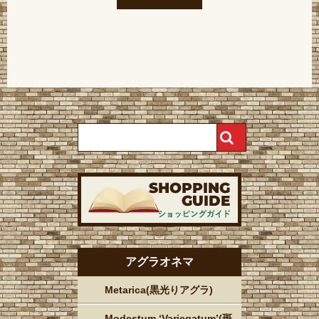
アグラオネマ
Metarica(黒光りアグラ)
Modestum ‘Variegatum’(斑