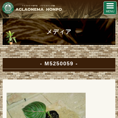
メディア
M5250059