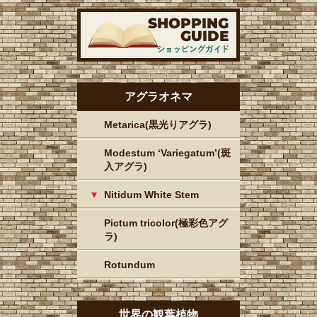
アグラオネマ
Metarica(黒光りアグラ)
Modestum ‘Variegatum’(斑
入アグラ)
Nitidum White Stem
Pictum tricolor(極彩色アグ
ラ)
Rotundum
世界の観葉植物