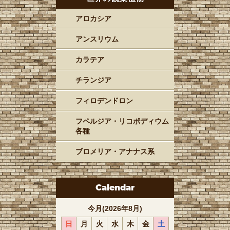
アロカシア
アンスリウム
カラテア
チランジア
フィロデンドロン
フペルジア・リコポディウム
各種
ブロメリア・アナナス系
Calendar
今月(2026年8月)
日
月
火
水
木
金
土