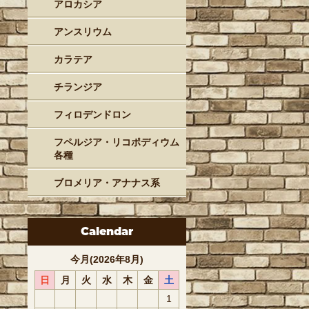
アロカシア
アンスリウム
カラテア
チランジア
フィロデンドロン
フペルジア・リコポディウム
各種
ブロメリア・アナナス系
Calendar
今月(2026年8月)
日
月
火
水
木
金
土
1