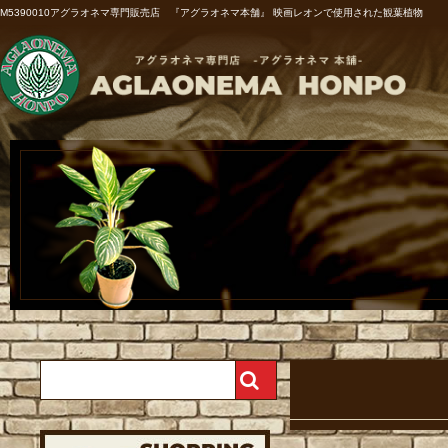
M5390010アグラオネマ専門販売店 『アグラオネマ本舗』 映画レオンで使用された観葉植物