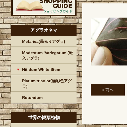
アグラオネマ
Metarica(黒光りアグラ)
Modestum ‘Variegatum’(斑
入アグラ)
Nitidum White Stem
Pictum tricolor(極彩色アグ
ラ)
« 前へ
Rotundum
世界の観葉植物