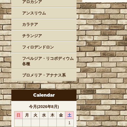
アロカシア
アンスリウム
カラテア
チランジア
フィロデンドロン
フペルジア・リコポディウム
各種
ブロメリア・アナナス系
Calendar
今月(2026年8月)
日
月
火
水
木
金
土
1