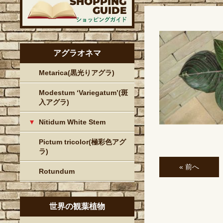
アグラオネマ
Metarica(黒光りアグラ)
Modestum ‘Variegatum’(斑
入アグラ)
Nitidum White Stem
Pictum tricolor(極彩色アグ
ラ)
« 前へ
Rotundum
世界の観葉植物