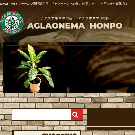
M5600050アグラオネマ専門販売店 『アグラオネマ本舗』 映画レオンで使用された観葉植物