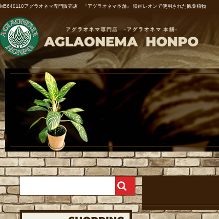
M5640110アグラオネマ専門販売店 『アグラオネマ本舗』 映画レオンで使用された観葉植物