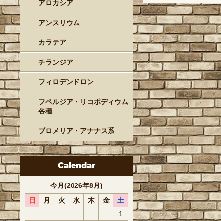
アロカシア
アンスリウム
カラテア
チランジア
フィロデンドロン
フペルジア・リコポディウム
各種
ブロメリア・アナナス系
Calendar
今月(2026年8月)
日
月
火
水
木
金
土
1