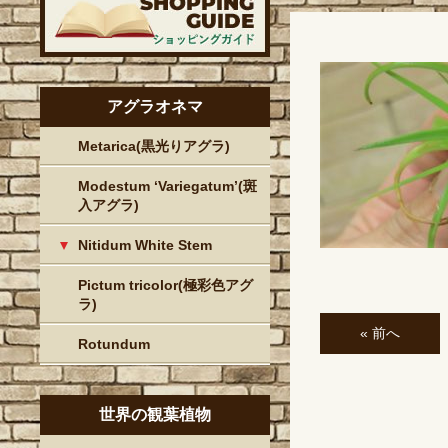
アグラオネマ
Metarica(黒光りアグラ)
Modestum ‘Variegatum’(斑
入アグラ)
Nitidum White Stem
Pictum tricolor(極彩色アグ
ラ)
« 前へ
Rotundum
世界の観葉植物