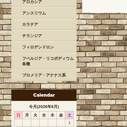
アロカシア
アンスリウム
カラテア
チランジア
フィロデンドロン
フペルジア・リコポディウム
各種
ブロメリア・アナナス系
Calendar
今月(2026年8月)
日
月
火
水
木
金
土
1