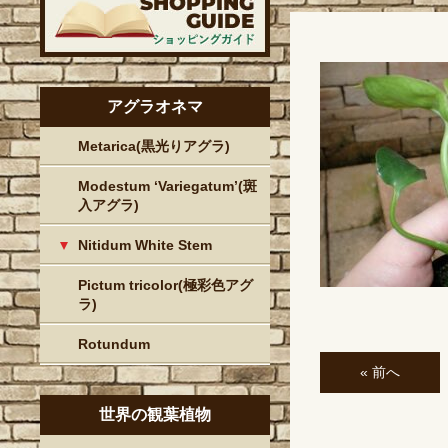
アグラオネマ
Metarica(黒光りアグラ)
Modestum ‘Variegatum’(斑
入アグラ)
Nitidum White Stem
Pictum tricolor(極彩色アグ
ラ)
Rotundum
« 前へ
世界の観葉植物