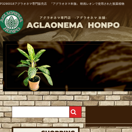
P3290018アグラオネマ専門販売店 『アグラオネマ本舗』 映画レオンで使用された観葉植物