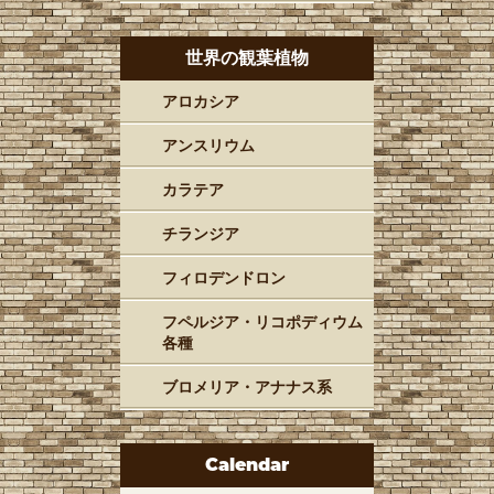
世界の観葉植物
アロカシア
アンスリウム
カラテア
チランジア
フィロデンドロン
フペルジア・リコポディウム
各種
ブロメリア・アナナス系
Calendar