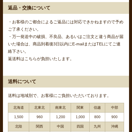
返品・交換について
・お客様のご都合によるご返品には対応できかねますので予め
ご了承ください。
・万一発送中の破損、不良品、あるいはご注文と違う商品が届
いた場合は、商品到着後3日以内にE-mailまたはTELにてご連
絡下さい。
返送料はこちらが負担いたします。
送料について
送料は地域別で、お客様にご負担いただいております。
北海道
北東北
南東北
関東
信越
中部
1,500
960
1,200
1,000
800
900
北陸
関西
中国
四国
九州
沖縄