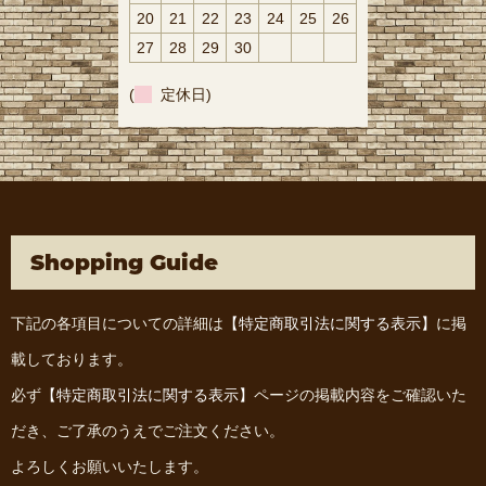
20
21
22
23
24
25
26
27
28
29
30
(
定休日)
Shopping Guide
下記の各項目についての詳細は
【特定商取引法に関する表示】
に掲
載しております。
必ず
【特定商取引法に関する表示】
ページの掲載内容をご確認いた
だき、ご了承のうえでご注文ください。
よろしくお願いいたします。