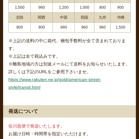
1,500
960
1,200
1,000
800
900
北陸
関西
中国
四国
九州
沖縄
800
800
880
960
960
1,500
※上記の送料の中に箱代、梱包手数料が全て含まれておりま
す。
※上記は全て税込みです。
※離島地域の方は別途メールにて送料をお知らせいたします。
詳しくは下記のURLをご参照下さいませ。
https://www.rakuten.ne.jp/gold/american-street-
style/transit.html
発送について
佐川急便で発送いたします。
お届け日時・時間帯を指定いただけます。