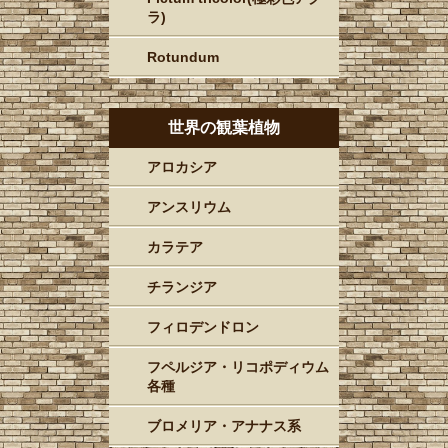
ラ)
Rotundum
世界の観葉植物
アロカシア
アンスリウム
カラテア
チランジア
フィロデンドロン
フペルジア・リコポディウム
各種
ブロメリア・アナナス系