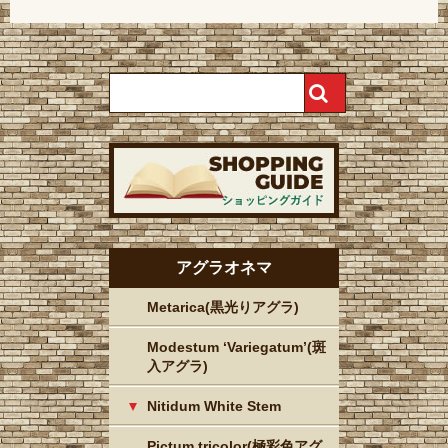
アグラオネマ
Metarica(黒光りアグラ)
Modestum ‘Variegatum’(斑
入アグラ)
Nitidum White Stem
Pictum tricolor(極彩色アグ