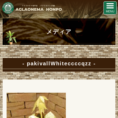
メディア
pakivallWhiteccccqzz