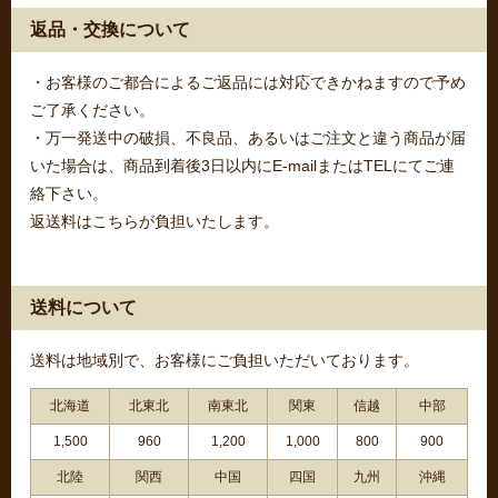
返品・交換について
・お客様のご都合によるご返品には対応できかねますので予め
ご了承ください。
・万一発送中の破損、不良品、あるいはご注文と違う商品が届
いた場合は、商品到着後3日以内にE-mailまたはTELにてご連
絡下さい。
返送料はこちらが負担いたします。
送料について
送料は地域別で、お客様にご負担いただいております。
北海道
北東北
南東北
関東
信越
中部
1,500
960
1,200
1,000
800
900
北陸
関西
中国
四国
九州
沖縄