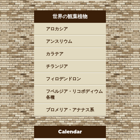
世界の観葉植物
アロカシア
アンスリウム
カラテア
チランジア
フィロデンドロン
フペルジア・リコポディウム
各種
ブロメリア・アナナス系
Calendar