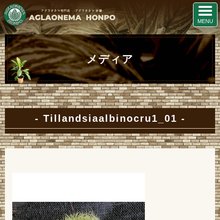
メディア
Tillandsiaalbinocru1_01